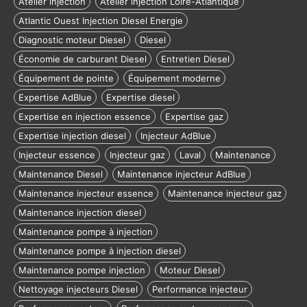
Atelier injection
Atelier injection Loire-Atlantique
Atlantic Ouest Injection Diesel Energie
Diagnostic moteur Diesel
Diesel
Économie de carburant Diesel
Entretien Diesel
Équipement de pointe
Équipement moderne
Expertise AdBlue
Expertise diesel
Expertise en injection essence
Expertise gaz
Expertise injection diesel
Injecteur AdBlue
Injecteur essence
Injecteur gaz
Laval
Maintenance
Maintenance Diesel
Maintenance injecteur AdBlue
Maintenance injecteur essence
Maintenance injecteur gaz
Maintenance injection diesel
Maintenance pompe à injection
Maintenance pompe à injection diesel
Maintenance pompe injection
Moteur Diesel
Nettoyage injecteurs Diesel
Performance injecteur