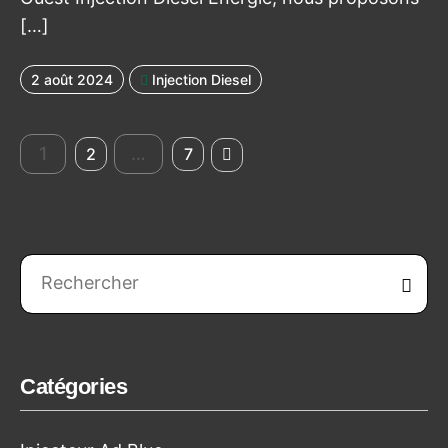
[…]
2 août 2024
Injection Diesel
1
…
Page suivante
2
7
Reche
Catégories