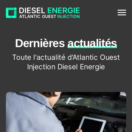
Menu
Dernières
actualités
D
e
r
n
i
è
r
e
s
a
c
t
u
a
l
i
t
é
s
Toute l'actualité d'Atlantic Ouest
Injection Diesel Energie