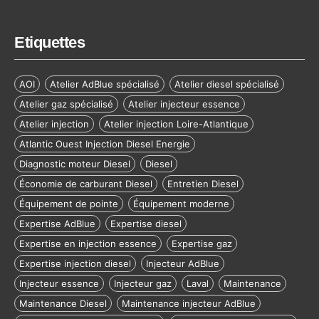
Etiquettes
AOI
Atelier AdBlue spécialisé
Atelier diesel spécialisé
Atelier gaz spécialisé
Atelier injecteur essence
Atelier injection
Atelier injection Loire-Atlantique
Atlantic Ouest Injection Diesel Energie
Diagnostic moteur Diesel
Diesel
Économie de carburant Diesel
Entretien Diesel
Équipement de pointe
Équipement moderne
Expertise AdBlue
Expertise diesel
Expertise en injection essence
Expertise gaz
Expertise injection diesel
Injecteur AdBlue
Injecteur essence
Injecteur gaz
Laval
Maintenance
Maintenance Diesel
Maintenance injecteur AdBlue