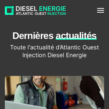
Menu
Dernières
actualités
D
e
r
n
i
è
r
e
s
a
c
t
u
a
l
i
t
é
s
Toute l'actualité d'Atlantic Ouest
Injection Diesel Energie