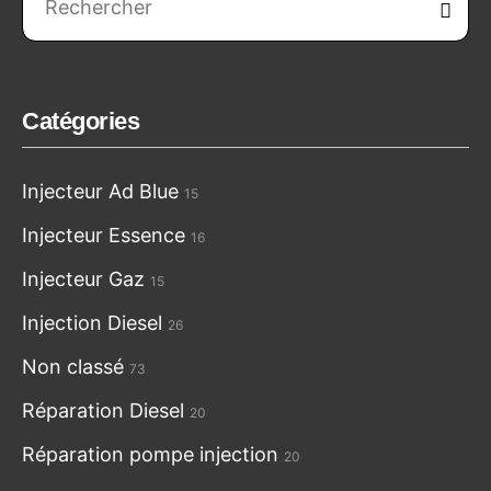
Reche
Catégories
Injecteur Ad Blue
15
Injecteur Essence
16
Injecteur Gaz
15
Injection Diesel
26
Non classé
73
Réparation Diesel
20
Réparation pompe injection
20